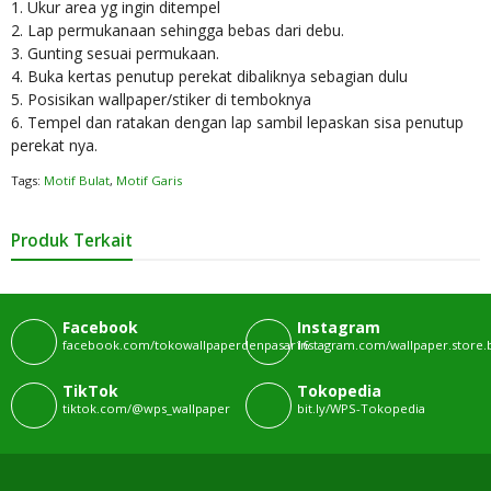
1. Ukur area yg ingin ditempel
2. Lap permukanaan sehingga bebas dari debu.
3. Gunting sesuai permukaan.
4. Buka kertas penutup perekat dibaliknya sebagian dulu
5. Posisikan wallpaper/stiker di temboknya
6. Tempel dan ratakan dengan lap sambil lepaskan sisa penutup
perekat nya.
Tags:
Motif Bulat
,
Motif Garis
Produk Terkait
Facebook
Instagram
facebook.com/tokowallpaperdenpasar16
instagram.com/wallpaper.store.b
TikTok
Tokopedia
tiktok.com/@wps_wallpaper
bit.ly/WPS-Tokopedia