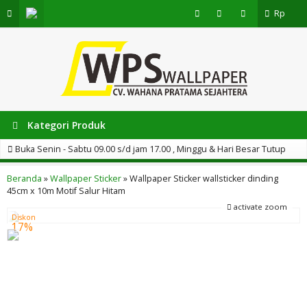
Rp
Kategori Produk
Buka Senin - Sabtu 09.00 s/d jam 17.00 , Minggu & Hari Besar Tutup
PERHATIAN. - Sebelum melakukan pemesanan, silahkan tanya
Beranda
»
Wallpaper Sticker
»
Wallpaper Sticker wallsticker dinding
45cm x 10m Motif Salur Hitam
ketersediaan Stok terlebih dahulu, karena kami tidak hanya menjual
activate zoom
melalui ONLINE, tetapi OFFLINE juga. - Foto Produk akan ada gradasi
Diskon
17%
sekitar 10%, diakibatkan efek cahaya saat pengambilan gambar.