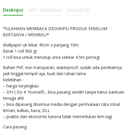
Deskripsi
Info Tambahan
Diskusi (0)
*SILAHKAN MEMBACA DESKRIPSI PRODUK SEBELUM
BERTANYA / MEMBELI*
Wallpaper uk lebar 45cm x panjang 10m
Berat 1 roll 900 gr
1 roll bisa untuk menutup area sekitar 4.5m persegi
Bahan PVC non transparan, waterproof, sudah ada perekatnya
jadi tinggal tempel aja, kuat dan tahan lama
Kelebihan :
– harga terjangkau
– DIY ( Do It Yourself) , bisa pasang sendiri tanpa harus bantuan
tenaga ahli
– bisa dipasang disemua media dengan permukaan rata misal :
lemari, kulkas, kaca, DLL
– praktis dan ekonomis karena tidak memerlukan lem lagi
Cara pasang