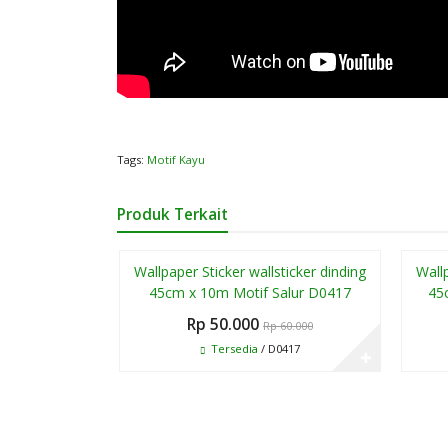
Tags:
Motif Kayu
Produk Terkait
Paling Laris
Diskon
Diskon
Wallpaper Sticker wallsticker dinding
Wallp
17%
17%
45cm x 10m Motif Salur D0417
45
Rp 50.000
Rp 60.000
Tersedia
/ D0417
✚