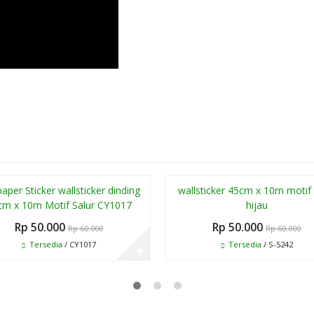
Paling Laris
Pali
Diskon
aper Sticker wallsticker dinding
wallsticker 45cm x 10m motif 
17%
cm x 10m Motif Salur CY1017
hijau
Rp 50.000
Rp 50.000
Rp 60.000
Rp 60.000
Tersedia
/ CY1017
Tersedia
/ S-5242
✚