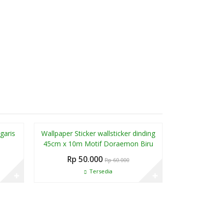
ng Laris
Diskon
Diskon
garis
Wallpaper Sticker wallsticker dinding
Wallstick
17%
17%
45cm x 10m Motif Doraemon Biru
Rp 
Rp 50.000
Rp 60.000
T
Tersedia
✚
✚