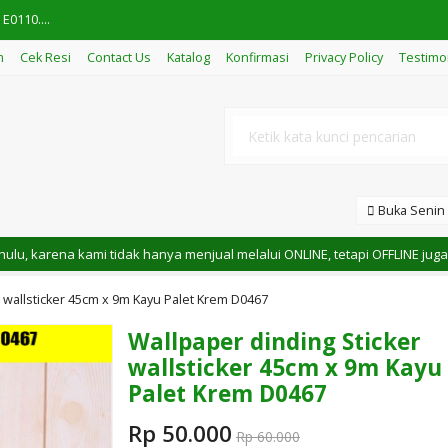
E0110....
m
Cek Resi
Contact Us
Katalog
Konfirmasi
Privacy Policy
Testimo
otif batu alam krem....
ang C345....
tif garis pink....
icker dinding 45cm x 10m M....
Buka Senin -
cker dinding 45cm x 9 - 1....
karena kami tidak hanya menjual melalui ONLINE, tetapi OFFLINE juga. - 
icker dinding 45cm x 10m M....
r wallsticker 45cm x 9m Kayu Palet Krem D0467
icker dinding 45cm x 10m M....
Wallpaper dinding Sticker
wallsticker 45cm x 9m Kayu
Palet Krem D0467
Rp 50.000
Rp 60.000