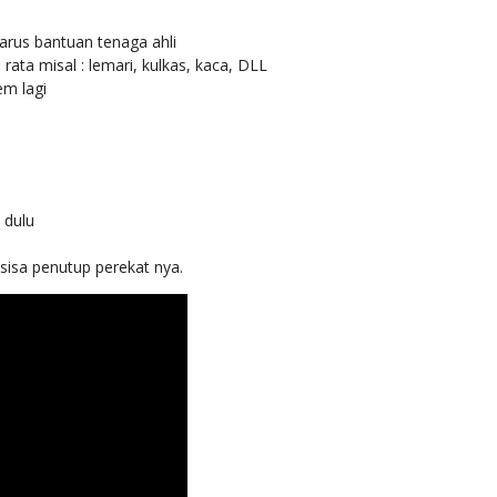
harus bantuan tenaga ahli
ta misal : lemari, kulkas, kaca, DLL
em lagi
 dulu
sisa penutup perekat nya.