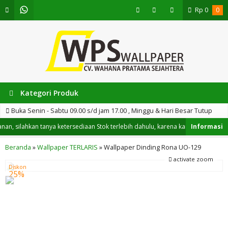
Rp
0
0
Kategori Produk
Buka Senin - Sabtu 09.00 s/d jam 17.00 , Minggu & Hari Besar Tutup
 silahkan tanya ketersediaan Stok terlebih dahulu, karena kami tidak hanya m
Beranda
»
Wallpaper TERLARIS
»
Wallpaper Dinding Rona UO-129
activate zoom
Diskon
25%