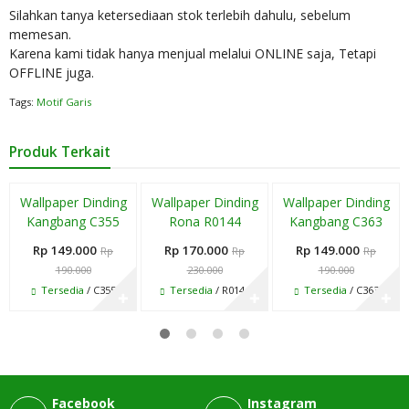
Silahkan tanya ketersediaan stok terlebih dahulu, sebelum
memesan.
Karena kami tidak hanya menjual melalui ONLINE saja, Tetapi
OFFLINE juga.
Tags:
Motif Garis
Produk Terkait
Diskon
Diskon
Diskon
Wallpaper Dinding
Wallpaper Dinding
Wallpaper Dinding
22%
26%
22%
Kangbang C355
Rona R0144
Kangbang C363
Rp 149.000
Rp 170.000
Rp 149.000
Rp
Rp
Rp
190.000
230.000
190.000
Tersedia
/ C355
Tersedia
/ R0144
Tersedia
/ C363
✚
✚
✚
Facebook
Instagram