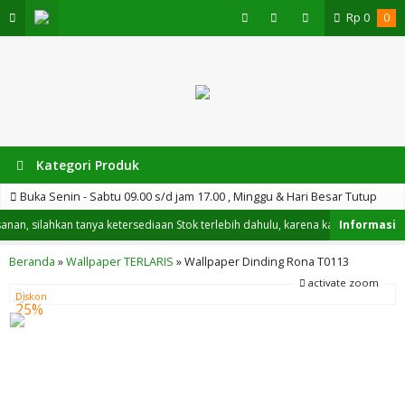
Rp
0
0
Kategori Produk
Buka Senin - Sabtu 09.00 s/d jam 17.00 , Minggu & Hari Besar Tutup
, silahkan tanya ketersediaan Stok terlebih dahulu, karena kami tidak hanya 
Beranda
»
Wallpaper TERLARIS
»
Wallpaper Dinding Rona T0113
activate zoom
Diskon
25%