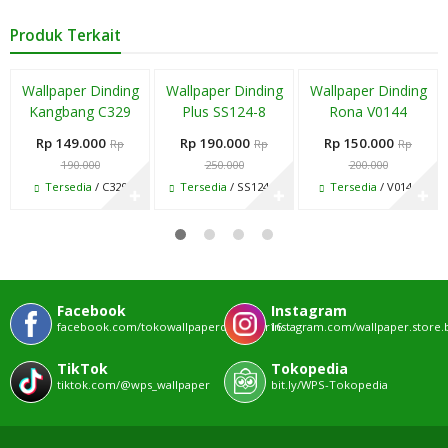
Produk Terkait
Paling Laris
Diskon
Diskon
Diskon
Wallpaper Dinding
Wallpaper Dinding
Wallpaper Dinding
22%
24%
25%
Kangbang C329
Plus SS124-8
Rona V0144
Rp 149.000
Rp 190.000
Rp 150.000
Rp
Rp
Rp
190.000
250.000
200.000
Tersedia
/ C329
Tersedia
/ SS124-8
Tersedia
/ V0144
✚
✚
✚
Facebook
Instagram
facebook.com/tokowallpaperdenpasar16
instagram.com/wallpaper.store.b
TikTok
Tokopedia
tiktok.com/@wps_wallpaper
bit.ly/WPS-Tokopedia