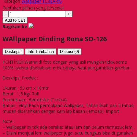
Kategori
Wallpaper TERLARIS
Tentukan pilihan yang tersedia!
-
+
Add to Cart
Bagikan ke
WAllpaper Dinding Rona SO-126
Deskripsi
Info Tambahan
Diskusi (0)
PENTING!! Warna di foto dengan yang asli mungkin tidak sama
100% karena disebabkan efek cahaya saat pengambilan gambar.
Deskripsi Produk :
Ukuran : 53 cm x 10mtr
Berat : 1,5 kg/ Roll
Permukaan : Bertekstur (Timbul)
Bahan : Vinyl Pada permukaan Wallpaper, Tahan lebih dari 5 tahun,
mudah dibersihkan dengan kain lap basah (lembab). Import
Note :
– Wallpaper ini tdk ada perekat atau lem dan belum termasuk lem,
– Disini menjual lem wallpaper juga, satu bungkus bisa di gunakan