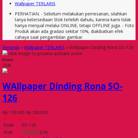
Wallpaper TERLARIS
PERHATIAN. - Sebelum melakukan pemesanan, silahkan
tanya ketersediaan Stok terlebih dahulu, karena kami tidak
hanya menjual melalui ONLINE, tetapi OFFLINE juga. - Foto
Produk akan ada gradasi sekitar 10%, diakibatkan efek
cahaya saat pengambilan gambar.
Beranda
»
Wallpaper TERLARIS
»
WAllpaper Dinding Rona SO-126
click image to preview
activate zoom
Diskon
25%
WAllpaper Dinding Rona SO-
126
Rp 150.000
Rp 200.000
Hemat Rp 50.000
Kode
SO-126
Stok
Tersedia
(24)