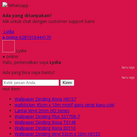
Whatsapp
Ada yang ditanyakan?
Klik untuk chat dengan customer support kami
Lydia
● online
6281916444170
Lydia
● online
Halo, perkenalkan saya
Lydia
baru saja
Ada yang bisa saya bantu?
baru saja
Kirim
Hot Item
Wallpaper Dinding Rona H0157
wallsticker 45cm x 10m motif garis serat kayu cokl
Lantai Vinyl 2mm HD Series
Wallpaper Dinding Plus SS7708-7
Wallpaper Dinding Rona T0148
Wallpaper Dinding Rona E0110
Wallpaper Dinding Vinyl 53cm x 10m H0155