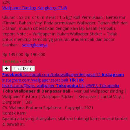
22%
Wallpaper Dinding Kangbang C348
Ukuran : 53 cm x 10 m Berat : 1,5 kg/ Roll Permukaan : Bertekstur
(Timbul) Bahan : Vinyl Pada permukaan Wallpaper, Tahan lebih dari
5 tahun, mudah dibersihkan dengan kain lap basah (lembab).
Import Note : – Wallpaper ini bukan Wallpaper Sticker – Tidak
untuk menutupi tembok yg jamuran atau lembab dan bocor
Silahkan…
selengkapnya
Rp 149.000
Rp 190.000
Tersedia
/ C348
✚
Lihat Detail
Facebook
facebook.com/tokowallpaperdenpasar16
Instagram
instagram.com/wallpaper.store.bali
TikTok
tiktok.com/@wps_wallpaper
Tokopedia
bit.ly/WPS-Tokopedia
Toko Wallpaper di Denpasar Bali
- Menjual Wallpaper dinding |
Wallpaper Custom | Wallpaper Sticker | Kertasive | Lantai Vinyl |
Denpasar | Bali
CV. Wahana Pratama Sejahtera - Copyright 2021
Kontak Kami
Apabila ada yang ditanyakan, silahkan hubungi kami melalui kontak
di bawah ini.