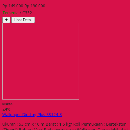
Rp 149.000
Rp 190.000
Tersedia
/ C332
✚
Lihat Detail
Diskon
24%
Wallpaper Dinding Plus SS124-8
Ukuran : 53 cm x 10 m Berat : 1,5 kg/ Roll Permukaan : Bertekstur
(Timbul) Bahan : Vinyl Pada permukaan Wallpaper, Tahan lebih dari