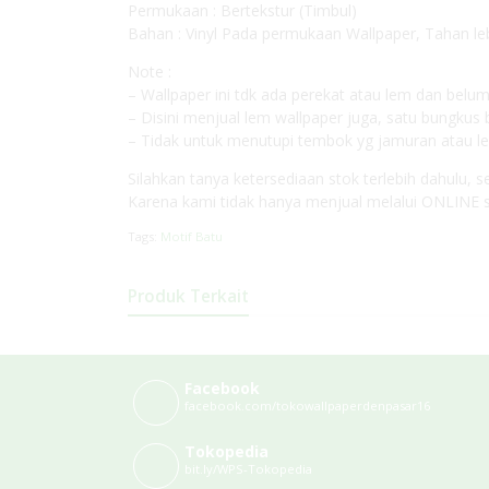
Permukaan : Bertekstur (Timbul)
Bahan : Vinyl Pada permukaan Wallpaper, Tahan leb
Note :
– Wallpaper ini tdk ada perekat atau lem dan belu
– Disini menjual lem wallpaper juga, satu bungkus 
– Tidak untuk menutupi tembok yg jamuran atau 
Silahkan tanya ketersediaan stok terlebih dahulu
Karena kami tidak hanya menjual melalui ONLINE s
Tags:
Motif Batu
Produk Terkait
Facebook
facebook.com/tokowallpaperdenpasar16
Tokopedia
bit.ly/WPS-Tokopedia