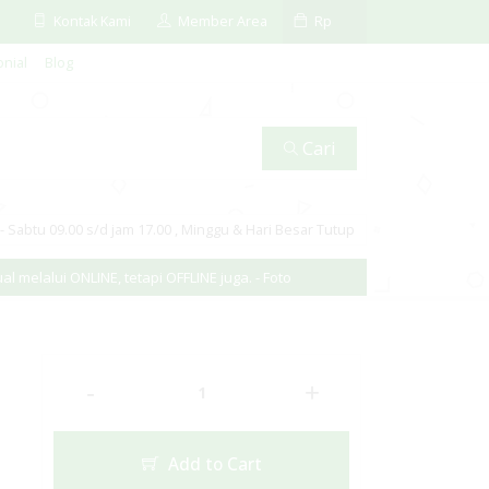
Kontak Kami
Member Area
Rp
nial
Blog
Cari
 Sabtu 09.00 s/d jam 17.00 , Minggu & Hari Besar Tutup
melalui ONLINE, tetapi OFFLINE juga. - Foto
-
+
Add to Cart