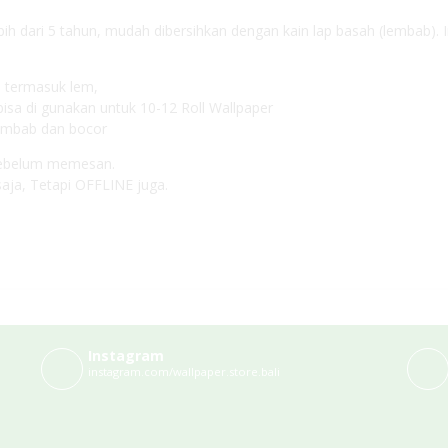
ih dari 5 tahun, mudah dibersihkan dengan kain lap basah (lembab). 
m termasuk lem,
bisa di gunakan untuk 10-12 Roll Wallpaper
lembab dan bocor
, sebelum memesan.
aja, Tetapi OFFLINE juga.
Instagram
instagram.com/wallpaper.store.bali