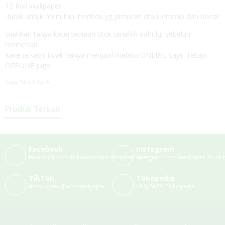
12 Roll Wallpaper
-tidak untuk menutupi tembok yg jamuran atau lembab dan bocor
Silahkan tanya ketersediaan stok terlebih dahulu, sebelum
memesan.
Karena kami tidak hanya menjual melalui ONLINE saja, Tetapi
OFFLINE juga.
Tags:
Motif Batik
Produk Terkait
Facebook
Instagram
facebook.com/tokowallpaperdenpasar16
instagram.com/wallpaper.store.b
TikTok
Tokopedia
tiktok.com/@wps_wallpaper
bit.ly/WPS-Tokopedia