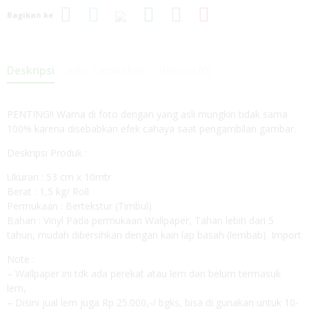
Bagikan ke
Deskripsi
Info Tambahan
Diskusi (0)
PENTING!! Warna di foto dengan yang asli mungkin tidak sama
100% karena disebabkan efek cahaya saat pengambilan gambar.
Deskripsi Produk :
Ukuran : 53 cm x 10mtr
Berat : 1,5 kg/ Roll
Permukaan : Bertekstur (Timbul)
Bahan : Vinyl Pada permukaan Wallpaper, Tahan lebih dari 5
tahun, mudah dibersihkan dengan kain lap basah (lembab). Import
Note :
– Wallpaper ini tdk ada perekat atau lem dan belum termasuk
lem,
– Disini jual lem juga Rp 25.000,-/ bgks, bisa di gunakan untuk 10-