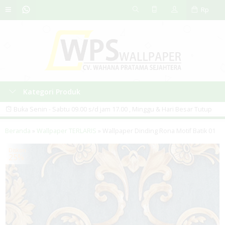
Rp
Kategori Produk
Buka Senin - Sabtu 09.00 s/d jam 17.00 , Minggu & Hari Besar Tutup
PERHATIAN. - Sebelum melakukan pemesanan, silahkan tanya
Beranda
»
Wallpaper TERLARIS
»
Wallpaper Dinding Rona Motif Batik 01
ketersediaan Stok terlebih dahulu, karena kami tidak hanya menjual
Diskon
25%
melalui ONLINE, tetapi OFFLINE juga. - Foto Produk akan ada gradasi
sekitar 10%, diakibatkan efek cahaya saat pengambilan gambar.