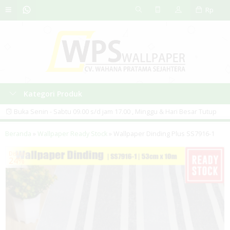
Rp
Kategori Produk
Buka Senin - Sabtu 09.00 s/d jam 17.00 , Minggu & Hari Besar Tutup
PERHATIAN. - Sebelum melakukan pemesanan, silahkan tanya
Beranda
»
Wallpaper Ready Stock
»
Wallpaper Dinding Plus SS7916-1
ketersediaan Stok terlebih dahulu, karena kami tidak hanya menjual
Diskon
24%
melalui ONLINE, tetapi OFFLINE juga. - Foto Produk akan ada gradasi
sekitar 10%, diakibatkan efek cahaya saat pengambilan gambar.