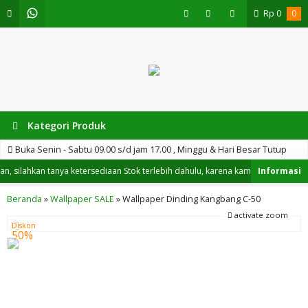
Rp
0
0
Kategori Produk
Buka Senin - Sabtu 09.00 s/d jam 17.00 , Minggu & Hari Besar Tutup
ilahkan tanya ketersediaan Stok terlebih dahulu, karena kami tidak hanya men
Beranda
»
Wallpaper SALE
»
Wallpaper Dinding Kangbang C-50
activate zoom
Diskon
50%