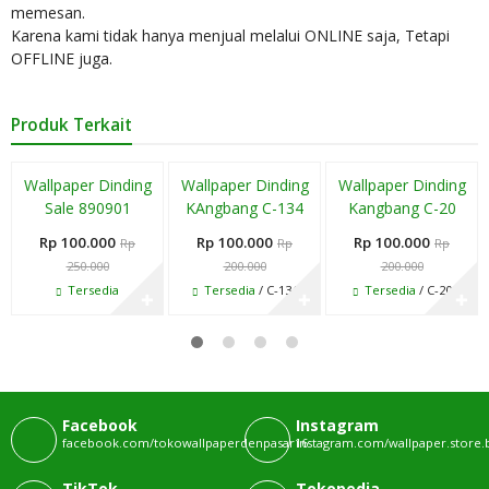
memesan.
Karena kami tidak hanya menjual melalui ONLINE saja, Tetapi
OFFLINE juga.
Produk Terkait
Edisi Terbatas
Edisi Terbatas
Diskon
Diskon
Diskon
Wallpaper Dinding
Wallpaper Dinding
Wallpaper Dinding
60%
50%
50%
Sale 890901
KAngbang C-134
Kangbang C-20
Rp 100.000
Rp 100.000
Rp 100.000
Rp
Rp
Rp
250.000
200.000
200.000
Tersedia
Tersedia
/ C-134
Tersedia
/ C-20
✚
✚
✚
Facebook
Instagram
facebook.com/tokowallpaperdenpasar16
instagram.com/wallpaper.store.b
TikTok
Tokopedia